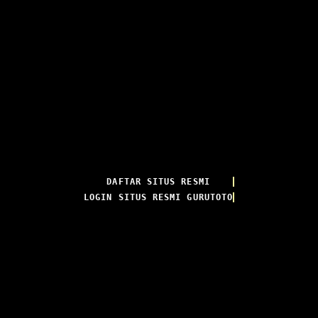
DAFTAR SITUS RESMI
LOGIN SITUS RESMI GURUTOTO